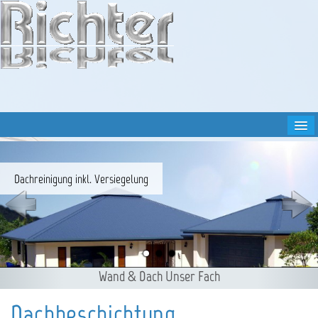
Home
Dachreinigung
Dachreinigung inkl. Versiegelung
Feuchte Wände
Beschichtung
Leistungen
Wand & Dach Unser Fach
Galerie
Preise
Dachbeschichtung